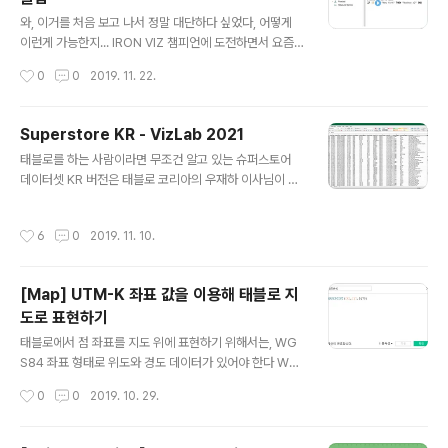
이해 - "확인해두면 도움이 되는 내용" - 강추 인상적이었
글 내용
던 부분 💁🏻‍♂️👇 12:46 INCLUDE LOD를 사용해서 Top
와, 이거를 처음 보고 나서 정말 대단하다 싶었다, 어떻게
5와 Bottom 5를 하나의 시트에 동시에 표현 25:32 IND
이런게 가능한지... IRON VIZ 챔피언에 도전하면서 요즘
EX 함수를 활용한 Domain Completion(Data Densifi
가장 핫한 태블로 락스타인 Lindsey Poulter가 IRON VI
작성시간
0
0
2019. 11. 22.
cation) 29:29 달력에서 빈 날짜..
Z 무대에서 사용하면서 보고 있던 모든 사람들을 놀라게
했던 바로 그 테크닉! VizLab의 추천 레벨은, 배경 지식으
로 이해 - "확인해두면 도움이 되는 내용" - 강추
Superstore KR - VizLab 2021
글 내용
태블로를 하는 사람이라면 무조건 알고 있는 슈퍼스토어
데이터셋 KR 버전은 태블로 코리아의 우재하 이사님이 최
초로 배포한 것으로 알고 있습니다 VizLab 2019 버전은
우 이사님이 배포한 버전에서 연도 부분을 최신화하고, 지
작성시간
6
0
2019. 11. 10.
역 부분을 일부 수정하여 우리나라 기초지자체가 모두 포
함될 수 있도록 자체 수정하였습니다 아울러 필드명을 국
문 대신 영문으로 바꾸어 사용자 편의를 도모하였습니다
[Map] UTM-K 좌표 값을 이용해 태블로 지
(태블로가 한국어를 잘 인식하긴 하지만 계산된 필드를 만
도로 표현하기
드는 것은 확실히 영문이 조금 더 나은 것 같습니다) 추후
글 내용
파일이 업데이트 되는 부분이 있으면 본 포스트에 그 내용
태블로에서 점 좌표를 지도 위에 표현하기 위해서는, WG
을 기록해두어 트래킹할 수 있도록 하겠습니다 2019.11.2
S84 좌표 형태로 위도와 경도 데이터가 있어야 한다 WG
0 Superstore KR - VizLab 2019 최초 배포 2020.0
S84 좌표계는 흔히들 우리가 알고 동경 몇 도, 북위 몇 도,
작성시간
0
0
2019. 10. 29.
1.02 Super..
이렇게 표시되는 좌표계인데, 우리 모두가 잘 알고 있는 독
도는 우리땅 노래에 나오는 동경 131, 북위 37로 표현된
좌표 형태가 바로 그것이다 네이버지도에서 사용 중인 UT