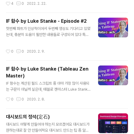
작성시간
4
0
2022. 2. 22.
게 갈 수 있을 것입니다 :D 세 줄 요약 태블로 계정 필요 스
케줄 확정 이후 재조정의 경우 추가 $25 비용 발생하니 신
중하게 일자 선택 신청 종료 후 PC 테스트 진행되는데, 테
IF 함수 by Luke Stanke - Episode #2
스트 진행했던 바로 그 PC로 자격증 시험 응시 구글에서
글 내용
첫번째 파트가 인상적이어서 두번째 영상도 기다리고 있었
"태블로 자격증" 입력하면 가장 위쪽에 관련 검색 결과가
는데, 충분히 도움이 될만한 내용들로 구성되어 있다 특별
나오는 것을 확인할 수 있습니다 가장 위의 링크를 클릭하
히 퍼포먼스와 관련된 팁들이 상당히 인상적이었고, IF 함
고 들어가면 아래와 같이 총 6개의 자격증이 확인되고 있
수는 집계 함수 안쪽으로 넣어달라는 주문도 좋았다 내용
습니다. 우리가 도전할 자격증은 왼쪽 상단의 Tableau D
작성시간
0
0
2020. 2. 9.
자체가 약간의 난이도가 있어 보이니, 태블로 중수 이상을
esktop Specialist 입니다 "Specialist"를 클릭하고 들
바라보시는 분들에게 좋은 콘텐츠라고 생각! VizLab의 추
어가..
천 레벨은, 배경 지식으로 이해 - "확인해두면 도움이 되는
IF 함수 by Luke Stanke (Tableau Zen
내용" - 강추
Master)
글 내용
IF 함수는 계산된 필드 스크립트 중 아마 가장 많이 사용되
는 구문이 아닐까 싶은데, 태블로 젠마스터 Luke Stanke
가 관련하여 발생할 수 있는 다양한 상황, 이슈, 사용법들을
작성시간
0
0
2020. 2. 8.
잘 정리했다는 느낌을 받았다 개인적인 생각으로는 계산된
필드가 태블로 기본 수준의 유저가 중급 수준으로 뛰기 위
한 출발점이 되는 것으로 보고 있는데, 그 중에서 첫번째로
대시보드의 정석(定石)
익혀야 되는 구문이 바로 여기 있는 IF 함수이다. 이 영상이
글 내용
대시보드 어떻게 만들어야 하는지 모르겠어요 대시보드가
그 시작 포인트로써 아주 훌륭한 것 같다 :D 두번째 영상도
원하는대로 잘 안 만들어져요 대시보드 만드는 팁 좀 알려
기다리는 중 ㅎㅎㅎ VizLab의 추천 레벨은, 배경 지식으로