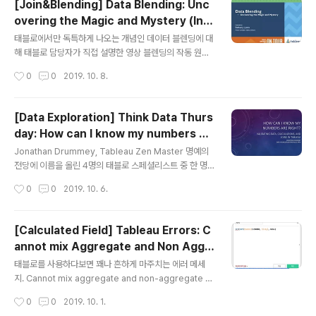
[Join&Blending] Data Blending: Unc
M-K 5179 좌표계나, 새주소지도에서 지도에서 쓰이는 U
overing the Magic and Mystery (In E
TM-K 5178 좌표계는, 이제까지는 태블로 위로 올릴 수
글 내용
nglish)
있는 방법이 마땅치 않았는데, 2019.3버전이 출시되면서
태블로에서만 독특하게 나오는 개념인 데이터 블렌딩에 대
비로소 가능하게 되었다! 지도와 관련된 프로젝트를 하다
해 태블로 담당자가 직접 설명한 영상 블렌딩의 작동 원리,
보면 항상 좌표계 문제가 걸리게 되었는데, 이렇게 새로운
조인과의 차이점, 블렌딩을 활용한 어드밴스드 Data Scaf
작성시간
0
0
2019. 10. 8.
기능들이 하나씩 나오면서 보완되는 방향으로 가는 것은
folding 등 기초부터 고급 내용까지 총 망라하고 있어, 이
정말로 바람직한 현..
기능을 익히기 위해서는 시작점이 될 수 있는 고퀄리티 학
습자료! VizLab의 추천 레벨은, 배경 지식으로 이해 - "확
[Data Exploration] Think Data Thurs
인해두면 도움이 되는 내용" - 강추
day: How can I know my numbers ar
글 내용
e right? Validating data, calculation
Jonathan Drummey, Tableau Zen Master 명예의
s and joins
전당에 이름을 올린 4명의 태블로 스페셜리스트 중 한 명
태블로에서 원하는 수치를 오류 없이 정확하게 만들어주기
작성시간
0
0
2019. 10. 6.
위해서는 '디테일(Level of Detail)'에 대한 개념을 정확
하게 이해하고 있어여 하는데, 이런 부분을 강조하고 있는
태블로 콘텐츠는 사실 그렇게 많지 않다 개인적인 생각으
[Calculated Field] Tableau Errors: C
로는, 업무 현장에서 - 실험실 조건이 아닌 - 태블로를 자유
annot mix Aggregate and Non Aggr
롭게 활용하기 위해서는 내가 가지고 있는 데이터의 디테
글 내용
egate Arguments
일에 대한 고찰이 반드시 필요하다고 믿고 있기 때문에 Jo
태블로를 사용하다보면 꽤나 흔하게 마주치는 에러 메세
nathan Drummey의 이와 같은 자료는 유사품들이 더욱
지. Cannot mix aggregate and non-aggregate ar
많이 만들어져서 퍼져야 한다고 생각한다 지난 8월 원데이
guments with this function 집계 인수 및 집계되지 않
작성시간
0
0
2019. 10. 1.
세미나를 구상하는데, 가장 큰 영감을 주었던 영상, 태블..
은 인수를 이 함수와 혼합할 수 없습니다 도대체 한국말로