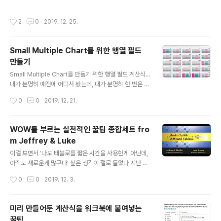
주세요 실제로 꽤나 많이 받는 질문 또는 코멘트인데, 나도
이해 - 확인해두면 도움이 되는 내용 - "강추"
나름 나만의 팁을 가지고 있지만, 이걸 이 정도로 깔끔하고
작성시간
2
0
2019. 12. 25.
체계적으로 정리했던 영상은 이제껏 보지 못한 것 같다. C
hantilly가 대시보드 디자인 쪽에서 많은 사람들의 사랑을
받고 있어서, 발표 내용도 디자인 이야기이겠거니 싶었는
Small Multiple Chart를 위한 행열 필드
데, 사실은 대시보드의 기본기에 관한 설명이었다. 위와 같
만들기
은 의문을 여전히 품고 있으면서 오늘도 머리를 싸매고 계
글 내용
신 분들은 이 영상 꼭 한 번 보시면 좋겠다! 중간 중간에 삽
Small Multiple Chart를 만들기 위한 행열 필드 계산식...
입된 참고 사이트들도 매우 알차고 신선하다. 고수에게 한
내가 분명히 예전에 어디서 봤는데, 내가 분명히 한 번은 써
수 배운 느낌이다 :D VizLab의 추천 레벨은, 배경 지식으
봤던 것인데, 기억이 잘 나지 않았다 구글 검색을 해서 확인
작성시간
0
0
2019. 12. 21.
로 이해 - 확인해..
해보니, Andy Kriebel이 올린 포스트가 떡 하니 나왔고,
긴 설명도 없이 필요한 것이 바로 나온다 http://www.viz
wiz.com/2016/03/tableau-tip-tuesday-how-to-
WOW를 부르는 실전적인 꿀팁 종합세트 fro
create-small.html 열(Column) 필드 (index()-1)%(r
m Jeffrey & Luke
ound(sqrt(size()))) 행(Row) 필드 int((index()-1)/(ro
글 내용
und(sqrt(size())))) 저런 복잡한걸 누가 어떻게 어떤 이
이걸 보면서 '나도 태블로를 짧은 시간을 사용한게 아닌데,
유로 만들었는지 모르겠지만, 그냥 복붙한 후 테이블 계산
아직도 새로운게 많구나' 싶은 생각이 절로 들었다 지난 태
만 잘 잡아주면 ..
블로 컨퍼런스(TC19)에서 두 명의 태블로 젠마스터가 발
작성시간
0
0
2019. 12. 3.
표했던 내용인데, 클래스가 남달랐던 세션이어서 나를 위
한 즐겨찾기 목적으로 남겨둔다! 너무 많은 시간을 투자하
기 힘든 분들을 위해 인덱스를 만드는 수고 정도는 즐거운
미리 만들어둔 계산식을 워크북에 붙여넣는
마음으로 기꺼이! VizLab의 추천 레벨은, 배경 지식으로
꿀팁