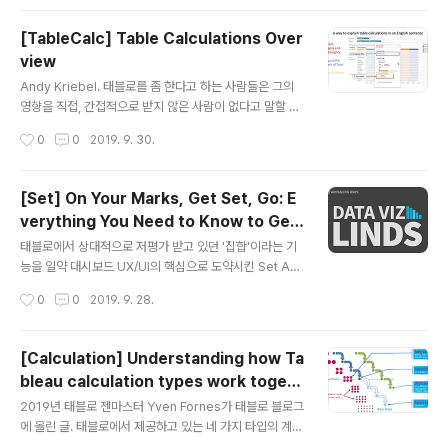
는 무슨 말인지 이해조차 잘 되지 않는 이 에러를 쉽게 풀어
보면, 조건과 조건의 결과로 주어지는 값이 집계 또는 Row
[TableCalc] Table Calculations Over
Level 중 한 가지로 통일되지 않았다는 의미이다. 태블로
view
젠마스터이자 알터릭스 에이스, 보통 사람은 둘 중 하나도
글 내용
가지기 힘든 두 가지 명성을 동시에 보유"했었던" Chris L
Andy Kriebel. 태블로를 좀 한다고 하는 사람들은 그의
ove가 이 에러를 시원하게 풀어준다. (2019년에는 태블
영향을 직접, 간접적으로 받지 않은 사람이 없다고 말할 수
로 젠마스터가 아니기 때문에 과거형으로 ㅎㅎ;;) 솔직히 영
있을 정도로, 글로벌 커뮤니티에서 대단한 (선한) 영향력을
작성시간
0
0
2019. 9. 30.
어도 듣기 어렵고 ㅠㅠ 영상 퀄리티..
미치고 있는 태블로 코치. Andy Kriebel의 자료는 항상
도움이 되지만, 그 중에서도 아래의 영상은 개인적으로 레
전드로 꼽는 영상. 태블로에서 가장 어려운 토픽 중 하나인
[Set] On Your Marks, Get Set, Go: E
테이블 계산에 대한 명쾌한 설명, 제작된지 수 년이 지났지
verything You Need to Know to Get
만 테이블 계산에 대한 입문 자료로 손색이 없는 깔끔한 풀
글 내용
Started with Set Actions
이. VizLab의 추천 레벨은, 배경 지식으로 이해 - 확인해
태블로에서 상대적으로 저평가 받고 있던 '집합'이라는 기
두면 도움이 되는 내용 - "강추"
능을 일약 대시보드 UX/UI의 핵심으로 도약시킨 Set Acti
on. 2018.3버전에 새롭게 들어온 이 기능은 유저들에게
작성시간
0
0
2019. 9. 28.
정말로 무한한 가능성을 열어주게 되었는데, 그 과정에서 L
indsey Poulter가 공유한 이 글과 적용 사례 워크북이 지
대한 영향을 미쳤다는데에 이의를 제기할 수 없다 집합은
[Calculation] Understanding how Ta
무엇인지, 액션은 무엇인지, 그 둘을 합친 집합 액션은 무엇
bleau calculation types work togeth
인지를 차근차근 설명해가고 있으니, 충분한 시간을 내어
글 내용
er
꼭 한 번 읽어보시라고 권하고 싶다 VizLab의 추천 레벨
2019년 태블로 젠마스터 Yven Fornes가 태블로 블로그
은, 배경 지식으로 이해 - 확인해두면 도움이 되는 내용 -
에 올린 글. 태블로에서 제공하고 있는 네 가지 타입의 계산
"강추" On Your Marks, Get Set, Go: Everything Yo
에 대해 이미지와 함께 이해하기 쉬운 형태로 풀어 쓴 내용