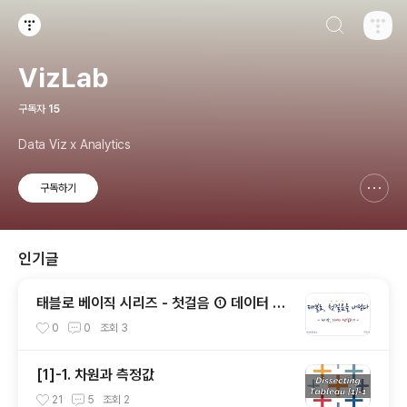
검색하기
티스토리
VizLab
구독자
15
Data Viz x Analytics
구독하기
신고하기 레이어
열기
인기글
태블로 베이직 시리즈 - 첫걸음 ① 데이터 연
결하기
0
0
조회
3
[1]-1. 차원과 측정값
21
5
조회
2