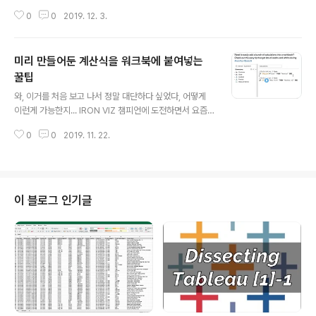
블로 컨퍼런스(TC19)에서 두 명의 태블로 젠마스터가 발
0
0
2019. 12. 3.
표했던 내용인데, 클래스가 남달랐던 세션이어서 나를 위
한 즐겨찾기 목적으로 남겨둔다! 너무 많은 시간을 투자하
기 힘든 분들을 위해 인덱스를 만드는 수고 정도는 즐거운
미리 만들어둔 계산식을 워크북에 붙여넣는
마음으로 기꺼이! VizLab의 추천 레벨은, 배경 지식으로
이해 - "확인해두면 도움이 되는 내용" - 강추 인상적이었
꿀팁
글 내용
던 부분 💁🏻‍♂️👇 12:46 INCLUDE LOD를 사용해서 Top
와, 이거를 처음 보고 나서 정말 대단하다 싶었다, 어떻게
5와 Bottom 5를 하나의 시트에 동시에 표현 25:32 IND
이런게 가능한지... IRON VIZ 챔피언에 도전하면서 요즘
EX 함수를 활용한 Domain Completion(Data Densifi
가장 핫한 태블로 락스타인 Lindsey Poulter가 IRON VI
cation) 29:29 달력에서 빈 날짜..
0
0
2019. 11. 22.
Z 무대에서 사용하면서 보고 있던 모든 사람들을 놀라게
했던 바로 그 테크닉! VizLab의 추천 레벨은, 배경 지식으
로 이해 - "확인해두면 도움이 되는 내용" - 강추
이 블로그 인기글