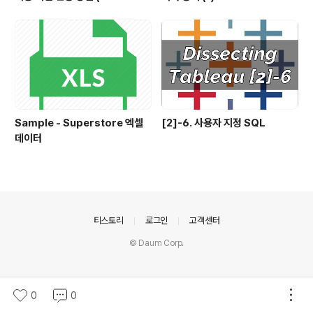
2 기준)
Sample - Superstore 엑셀
[2]-6. 사용자 지정 SQL
데이터
의안내
티스토리
로그인
고객센터
© Daum Corp.
0
0