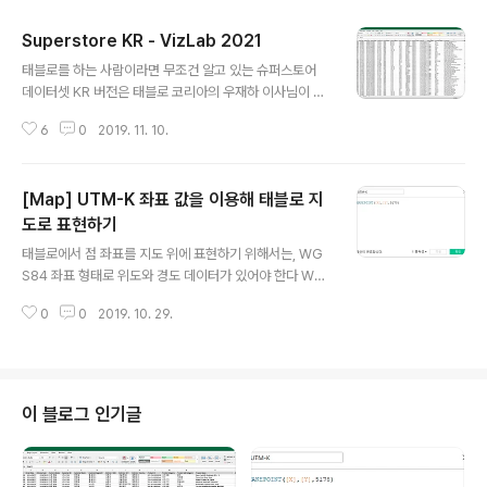
Superstore KR - VizLab 2021
글 내용
태블로를 하는 사람이라면 무조건 알고 있는 슈퍼스토어
데이터셋 KR 버전은 태블로 코리아의 우재하 이사님이 최
초로 배포한 것으로 알고 있습니다 VizLab 2019 버전은
6
0
2019. 11. 10.
우 이사님이 배포한 버전에서 연도 부분을 최신화하고, 지
역 부분을 일부 수정하여 우리나라 기초지자체가 모두 포
함될 수 있도록 자체 수정하였습니다 아울러 필드명을 국
[Map] UTM-K 좌표 값을 이용해 태블로 지
문 대신 영문으로 바꾸어 사용자 편의를 도모하였습니다
(태블로가 한국어를 잘 인식하긴 하지만 계산된 필드를 만
도로 표현하기
글 내용
드는 것은 확실히 영문이 조금 더 나은 것 같습니다) 추후
태블로에서 점 좌표를 지도 위에 표현하기 위해서는, WG
파일이 업데이트 되는 부분이 있으면 본 포스트에 그 내용
S84 좌표 형태로 위도와 경도 데이터가 있어야 한다 WG
을 기록해두어 트래킹할 수 있도록 하겠습니다 2019.11.2
S84 좌표계는 흔히들 우리가 알고 동경 몇 도, 북위 몇 도,
0 Superstore KR - VizLab 2019 최초 배포 2020.0
0
0
2019. 10. 29.
이렇게 표시되는 좌표계인데, 우리 모두가 잘 알고 있는 독
1.02 Super..
도는 우리땅 노래에 나오는 동경 131, 북위 37로 표현된
좌표 형태가 바로 그것이다 네이버지도에서 사용 중인 UT
M-K 5179 좌표계나, 새주소지도에서 지도에서 쓰이는 U
TM-K 5178 좌표계는, 이제까지는 태블로 위로 올릴 수
이 블로그 인기글
있는 방법이 마땅치 않았는데, 2019.3버전이 출시되면서
비로소 가능하게 되었다! 지도와 관련된 프로젝트를 하다
보면 항상 좌표계 문제가 걸리게 되었는데, 이렇게 새로운