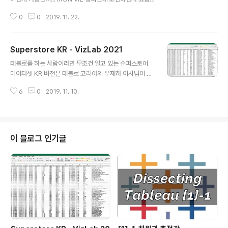
가장 핫한 태블로 락스타인 Lindsey Poulter가 IRON VI
0
0
2019. 11. 22.
Z 무대에서 사용하면서 보고 있던 모든 사람들을 놀라게
했던 바로 그 테크닉! VizLab의 추천 레벨은, 배경 지식으
로 이해 - "확인해두면 도움이 되는 내용" - 강추
Superstore KR - VizLab 2021
글 내용
태블로를 하는 사람이라면 무조건 알고 있는 슈퍼스토어
데이터셋 KR 버전은 태블로 코리아의 우재하 이사님이 최
초로 배포한 것으로 알고 있습니다 VizLab 2019 버전은
6
0
2019. 11. 10.
우 이사님이 배포한 버전에서 연도 부분을 최신화하고, 지
역 부분을 일부 수정하여 우리나라 기초지자체가 모두 포
함될 수 있도록 자체 수정하였습니다 아울러 필드명을 국
문 대신 영문으로 바꾸어 사용자 편의를 도모하였습니다
(태블로가 한국어를 잘 인식하긴 하지만 계산된 필드를 만
이 블로그 인기글
드는 것은 확실히 영문이 조금 더 나은 것 같습니다) 추후
파일이 업데이트 되는 부분이 있으면 본 포스트에 그 내용
을 기록해두어 트래킹할 수 있도록 하겠습니다 2019.11.2
0 Superstore KR - VizLab 2019 최초 배포 2020.0
1.02 Super..