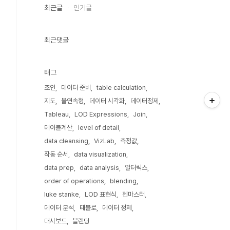
최근글
인기글
최근댓글
태그
조인
데이터 준비
table calculation
지도
불연속형
데이터 시각화
데이터정제
Tableau
LOD Expressions
Join
테이블계산
level of detail
data cleansing
VizLab
측정값
작동 순서
data visualization
data prep
data analysis
알터릭스
order of operations
blending
luke stanke
LOD 표현식
젠마스터
데이터 분석
태블로
데이터 정제
대시보드
블렌딩