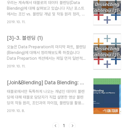
우리는 계속해서 태블로의 데이터 블렌딩(Data
을 정리해보겠습니다 :D 조인 대신 블렌딩을 사용
Blending)에 대해 살펴보고 있습니다 지난 포스트
하면 좋은 경우 첫번째 포스트 마지막 즈음에서 질
에서는 조인 vs. 블렌딩 개념 및 작동 원리 정리, 그
문을 던졌었죠 "조인이라는 광범위하게 쓰이는 개념
리고 블렌딩을 만드는 방법을 상세하게 알아보았습
이 있는데, 왜 블렌딩을 알아야 하나요?" 이 질문에
2019. 10. 11.
니다 오늘은 지난 포스트에서 못다한 이야기, * 마
대해 태블로는, 아래와 같은 경우에 블렌딩을 쓰면
크를 포함하는 블렌딩 조건에 대한 논의, 블렌딩에
좋다고 말하고 있습니다 ▪ You want to
서 키 필드와 관련해서 생길 수 있는 이슈 등을 풀어
[3]-3. 블렌딩 (1)
combine data from..
나가도록 하겠습니다 *(asterisk) 마크에 대한 이
오늘은 Data Preparation의 마지막 파트, 블렌딩
해 지난 시간에 봤던 Customer1과 Purchase,
(Blending)에 대해서 정리해보도록 하겠습니다
두 시트를 다시 한 번 소환해보죠 이렇게 두 테이블
Data Prepartion 섹션에서는 제일 먼저 일반적인
이었고, Customer1을 마스터 테이블로,
형태의 조인에 대해서 살펴봤고, 다음으로는 특수한
Purchase를 보조 테이블로 해서 만든 화면은 아래
2019. 10. 11.
형태의 조인에 대해서도 정리해보았습니다 그리고
와 같았습니다 위의 그림에서 송길수와 조민수의
바로 전 포스트에서는 데이터를 가로로 붙이는 조인
Product 부분에서 * 마크가 붙어있습니다 ..
과는 달리 세로로 붙이는 유니온에 대해서도 검토해
[Join&Blending] Data Blending: Uncovering the Magic and Mystery (In English)
본 바 있습니다 조인과 유니온과는 달리 이제부터
태블로에서만 독특하게 나오는 개념인 데이터 블렌
살펴볼 블렌딩은 일반적인 데이터베이스 문법에서
딩에 대해 태블로 담당자가 직접 설명한 영상 블렌
는 찾아볼 수 없는, 태블로에서만 나오는 독특한 개
딩의 작동 원리, 조인과의 차이점, 블렌딩을 활용한
념이라고 생각하시면 됩니다 블렌딩이라는 기법이
어드밴스드 Data Scaffolding 등 기초부터 고급
어떤 의미에서 특이한지 이제부터 상세히 파헤쳐보
2019. 10. 8.
내용까지 총 망라하고 있어, 이 기능을 익히기 위해
죠 We Are Here [01] Tableau Fundamentals
서는 시작점이 될 수 있는 고퀄리티 학습자료!
[02] Data Preparation [..
VizLab의 추천 레벨은, 배경 지식으로 이해 - "확
1