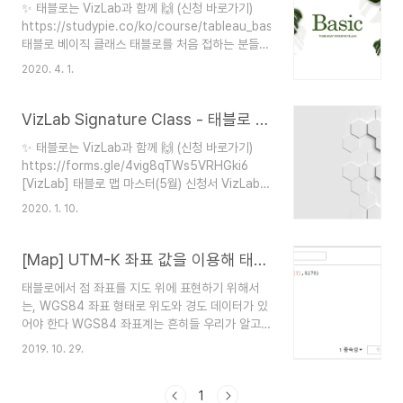
✨ 태블로는 VizLab과 함께 🙌 (신청 바로가기)
https://studypie.co/ko/course/tableau_basic_class
태블로 베이직 클래스 태블로를 처음 접하는 분들을
위한 입문 과정으로, 태블로의 기본적인 내용을 익
2020. 4. 1.
히는 스터디입니다. studypie.co 다음 링크를 통
해 클래에 참여하실 수 있습니다!
https://studypie.co/ko/course/tableau_basic_class
VizLab Signature Class - 태블로 맵 마스터
태블로 베이직 클래스 태블로를 처음 접하는 분들을
✨ 태블로는 VizLab과 함께 🙌 (신청 바로가기)
위한 입문 과정으로, 태블로의 기본적인 내용을 익
https://forms.gle/4vig8qTWs5VRHGki6
히는 스터디입니다. studypie.co
[VizLab] 태블로 맵 마스터(5월) 신청서 VizLab
Signature Class - 태블로 맵 마스터는 태블로에
2020. 1. 10.
서 사용되는 지도에 관련된 모든 이슈를 총망라하여
정리하는 클래스입니다. 5월12일(화) 저녁7시에 시
작하여 매주 화요일 총 8회에 걸쳐 진행될 예정입니
[Map] UTM-K 좌표 값을 이용해 태블로 지도로 표현하기
다 docs.google.com 드디어 오픈! VizLab이 심
태블로에서 점 좌표를 지도 위에 표현하기 위해서
혈을 기울여 고민과 수정을 거듭하며 완성한,
는, WGS84 좌표 형태로 위도와 경도 데이터가 있
VizLab의 다양한 경험과 노하우가 듬뿍 담긴,
어야 한다 WGS84 좌표계는 흔히들 우리가 알고
VizLab의 실전적이며 창의적인 아이디어가 모두
동경 몇 도, 북위 몇 도, 이렇게 표시되는 좌표계인
녹아있는, VizLab Signature Class - 태블로 맵
2019. 10. 29.
데, 우리 모두가 잘 알고 있는 독도는 우리땅 노래에
마스터를 소개합니다! 총 8회, 10시간의 강의로..
나오는 동경 131, 북위 37로 표현된 좌표 형태가 바
로 그것이다 네이버지도에서 사용 중인 UTM-K
1