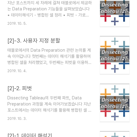
지난 포스트까지 세 차례에 걸쳐 태블로에서 제공하
며, 그 용법을 되새겨보겠습니다 :D 첫번째, 데이터
는 Data Preparation 기능들을 살펴보았습니다
해석기 (Data Interpreter) 오늘 실습에 활용할
▪ 데이터해석기 - 병합된 셀 정리 ▪ 피벗 - 가로로
데이터는 2018년 8월 기준 주민등록 인구 데이터
긴 구조의 데이터를 세로로 긴 구조로 바꾸기 ▪ 사
입니다 행정안전부에서 매월 성/연령 기준으로 인구
2019. 10. 5.
용자 지정 분할 - 하나의 필드에 포함된 정보를 구
데이터를 업데이트하고 있는데, 읍면동 레벨까지 데
분자를 활용하여 두 개의 필드로 나누기 오늘 소개
이터 확인이 가능합니다 (링크가 깨질 경우 구..
할 기능은 필수적으로 활용하는 기능으로 보기는 어
[2]-3. 사용자 지정 분할
렵지만, 특히 대용량 데이터를 취급할 때 유용하게
태블로에서의 Data Preparation 관련 논의를 계
쓸 수 있는 데이터 원본 필터(Data Source
속 이어갑니다 첫번째는 데이터 해석기를 활용하여
Filter)입니다 We Are Here [1] Tableau
병합된 셀을 처리했었고, 두번째는 피벗을 이용하여
Fundamentals [2] Data Preparation ▪ Data
가로로 길게 있는 데이터셋을 세로로 길게 만들어주
Interpreter ▪ Pivot ▪ Split ▪ Data Source
2019. 10. 4.
었습니다 오늘은 사용자 지정 분할 기능을 활용하여
Filter ▪ Custom SQL [3]..
데이터셋을 마지막으로 정리해보겠습니다 We Are
Here [1] Tableau Fundamentals [2] Data
[2]-2. 피벗
Preparation ▪ Data Interpreter ▪ Pivot ▪
Dissecting Tableau의 두번째 파트, Data
Split ▪ Data Source Filter ▪ Custom SQL
Preparation 과정을 계속 이어가보겠습니다 지난
[3] Manipulating Data [4] Building a Chart
포스트에서는 데이터 해석기를 활용해 병합된 셀 등
[5] Analytics Pane [6] Filter [7] Table
을 정리해보았습니다 Data Preparation 파트는
Calculation [8] Parameter..
2019. 10. 3.
처음부터 내용이 이어지는 시리즈물(?)이기 때문에
앞쪽 포스트부터 순차적으로 확인하시면 좋습니다
:D We Are Here [1] Tableau Fundamentals
[2]-1. 데이터 해석기