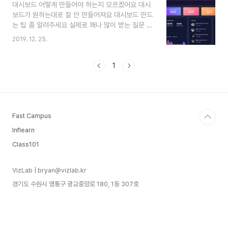
대시보드 어떻게 만들어야 하는지 모르겠어요 대시
수 있듯이, 태블로 사용 경험이 전무한 분들께서 태
보드가 원하는대로 잘 안 만들어져요 대시보드 만드
블로를 설치하는 것에서부터 하나의 완성품이라고
는 팁 좀 알려주세요 실제로 꽤나 많이 받는 질문 또
할 수 있는 대시보드를 만드는 과정까지, 차근차근
는 코멘트인데, 나도 나름 나만의 팁을 가지고 있지
따라하실 수 있는 Hands-On 클래스로 준비하였
2019. 12. 25.
만, 이걸 이 정도로 깔끔하고 체계적으로 정리했던
습니다 그 와중에 태블로를 하면 이것은 꼭! 알아야
영상은 이제껏 보지 못한 것 같다. Chantilly가 대
한다! 라고 말할 수 있는 태블로의 핵..
시보드 디자인 쪽에서 많은 사람들의 사랑을 받고
1
있어서, 발표 내용도 디자인 이야기이겠거니 싶었는
데, 사실은 대시보드의 기본기에 관한 설명이었다.
위와 같은 의문을 여전히 품고 있으면서 오늘도 머
리를 싸매고 계신 분들은 이 영상 꼭 한 번 보시면
Fast Campus
좋겠다! 중간 중간에 삽입된 참고 사이트들도 매우
알차고 신선하다. 고수에게 한 수 배운 느낌이다 :D
Inflearn
VizLab의 추천 레벨은, 배경 지식으로 이해 - 확인
Class101
해..
VizLab | bryan@vizlab.kr
경기도 수원시 영통구 광교중앙로 180, 1동 307호