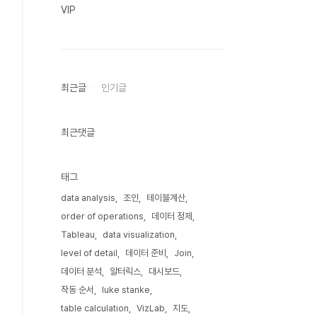
VIP
최근글
인기글
최근댓글
태그
data analysis
조인
테이블계산
order of operations
데이터 정제
Tableau
data visualization
level of detail
데이터 준비
Join
데이터 분석
알터릭스
대시보드
작동 순서
luke stanke
table calculation
VizLab
지도