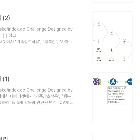
(2)
skc/index.do Challenge Designed by
 (1) 참고
한 데이터셋에서 "가족상호작용", "행복감", "자아존
개 항목과 관련된 변수 109개 추출 (ID 필드
 질문 카테고리별로 응답에 대한 평균값(점수)
9999 제외 후 계산) 각 질문 카테고리가
(1)
skc/index.do Challenge Designed by
put 방대한 데이터셋에서 "가족상호작용", "행복
통능력" 등 6개 항목과 관련된 변수 109개 추
리로 구분 코드북 결합하여 각 아동(ID)에 대한
차순 정렬 후 Record ID 생성 Logic 109개
데이터 조인 질문 카테고리 생성 정렬 후..
정리