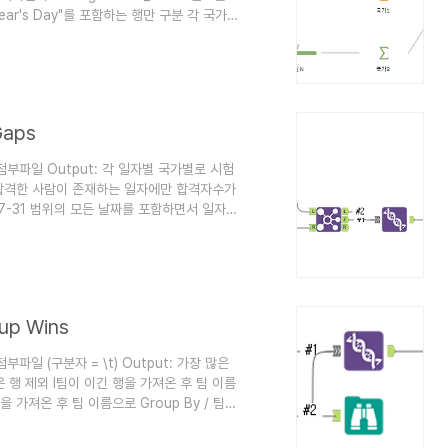
ar's Day"를 포함하는 행만 구분 각 국가별
일 이튿날 = 1, ... ) 위의 번호 중 1만 필
Gaps
nput: 첨부파일 Output: 각 일자별 국가별로 시험
 합격한 사람이 존재하는 일자에만 합격자수가
-07-31 범위의 모든 날짜를 포함하면서 일자별
7-10-01에서 2018-07-31까지 날짜
수 뻥튀기 뻥튀기 데이터 & 원본 데이터 Left
teryx Tableau Prep 동일한 결과를 도출
up Wins
t: 첨부파일 (구분자 = \t) Output: 가장 많은
은 행 제외 I팀이 이긴 행을 가져온 후 팀 이름
행을 가져온 후 팀 이름으로 Group By / 팀
 Group By / 팀 이름 개수 합계 내림차순 정