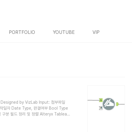
PORTFOLIO
YOUTUBE
VIP
Designed by VizLab Input: 첨부파일
자 Date Type, 완결여부 Bool Type
분 필드 정리 및 정렬 Alteryx Tableau