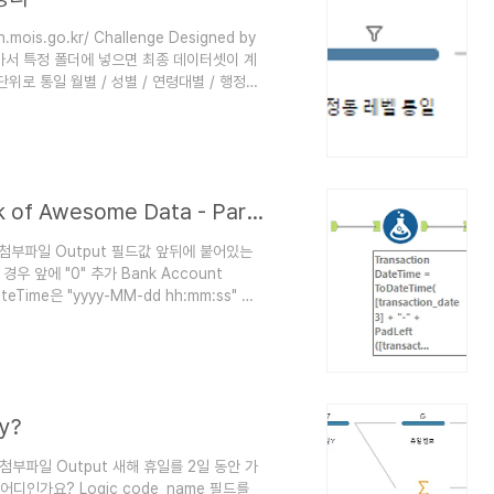
is.go.kr/ Challenge Designed by
을 받아서 특정 폴더에 넣으면 최종 데이터셋이 계
위로 통일 월별 / 성별 / 연령대별 / 행정동
생성 연월 정보 생성 용인시 필터링 열에서의 레
)* 행정구역 정리 + 행정동 단위로 통일 (경
들어오는 데이터가 자동으로 피벗되도록 설정)
데이터 프렙 챌린지: International Bank of Awesome Data - Part I
nput: 첨부파일 Output 필드값 앞뒤에 붙어있는
경우 앞에 "0" 추가 Bank Account
eTime은 "yyyy-MM-dd hh:mm:ss" 형
Left / Tableau Prep: IF + LEN) Bank
au Prep: MID) Transaction DateTime
y?
nput: 첨부파일 Output 새해 휴일를 2일 동안 가
디인가요? Logic code_name 필드를