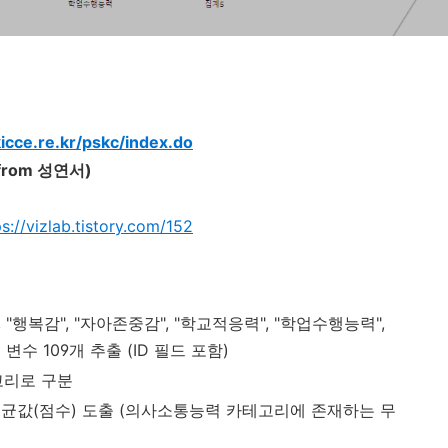
kicce.re.kr/pskc/index.do
A from 성연서)
ps://vizlab.tistory.com/152
행복감", "자아존중감", "학교적응력", "학업수행능력",
수 109개 추출 (ID 필드 포함)
고리로 구분
균값(점수) 도출 (의사소통능력 카테고리에 존재하는 무