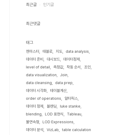
최근글
인기글
최근댓글
태그
젠마스터
태블로
지도
data analysis
데이터 준비
대시보드
데이터정제
level of detail
측정값
작동 순서
조인
data visualization
Join
data cleansing
data prep
데이터 시각화
테이블계산
order of operations
알터릭스
데이터 정제
블렌딩
luke stanke
blending
LOD 표현식
Tableau
불연속형
LOD Expressions
데이터 분석
VizLab
table calculation