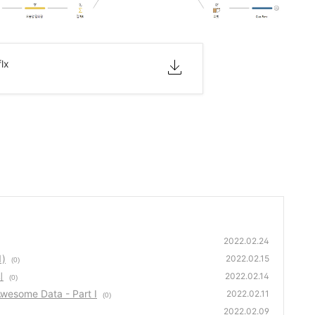
flx
2022.02.24
)
2022.02.15
(0)
리
2022.02.14
(0)
esome Data - Part I
2022.02.11
(0)
2022.02.09