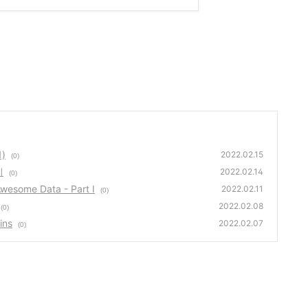
)
2022.02.15
(0)
리
2022.02.14
(0)
esome Data - Part I
2022.02.11
(0)
2022.02.08
(0)
ins
2022.02.07
(0)