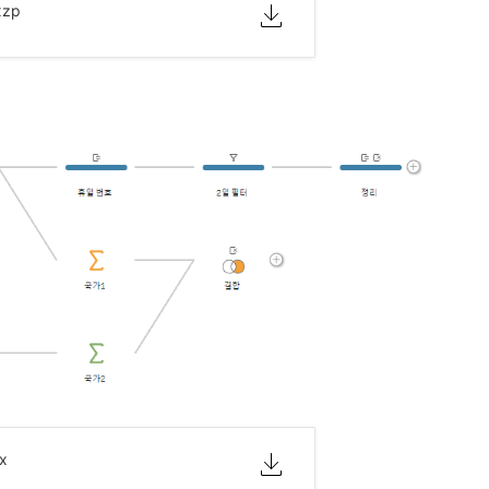
xzp
lx