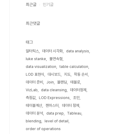
최근글
인기글
최근댓글
태그
알터릭스
데이터 시각화
data analysis
luke stanke
불연속형
data visualization
table calculation
LOD 표현식
대시보드
지도
작동 순서
데이터 준비
Join
블렌딩
태블로
VizLab
data cleansing
데이터정제
측정값
LOD Expressions
조인
테이블계산
젠마스터
데이터 정제
데이터 분석
data prep
Tableau
blending
level of detail
order of operations